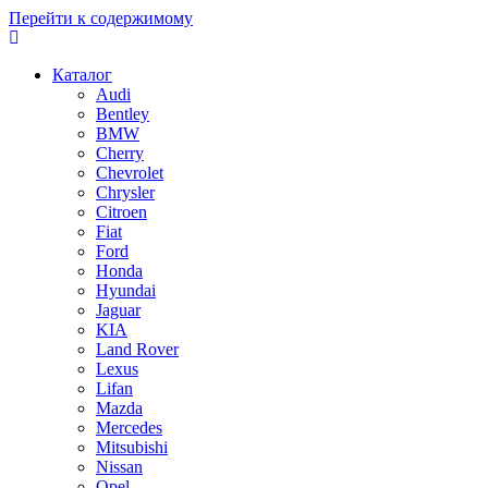
Перейти к содержимому
Каталог
Audi
Bentley
BMW
Cherry
Chevrolet
Chrysler
Citroen
Fiat
Ford
Honda
Hyundai
Jaguar
KIA
Land Rover
Lexus
Lifan
Mazda
Mercedes
Mitsubishi
Nissan
Opel