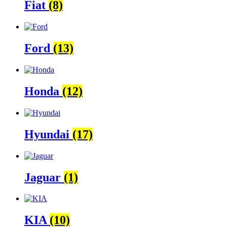
Fiat
(8)
Ford
(13)
Honda
(12)
Hyundai
(17)
Jaguar
(1)
KIA
(10)