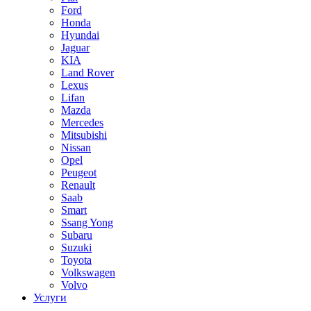
Ford
Honda
Hyundai
Jaguar
KIA
Land Rover
Lexus
Lifan
Mazda
Mercedes
Mitsubishi
Nissan
Opel
Peugeot
Renault
Saab
Smart
Ssang Yong
Subaru
Suzuki
Toyota
Volkswagen
Volvo
Услуги